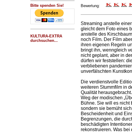
Bitte spenden Sie!
Bewertung:
Streaming anstelle einer
gleicht dem Foto eines
anstelle des Kirschbaums
KULTURA-EXTRA
noch Film. Der Film aber
durchsuchen...
ihren eigenen Regeln u
bringt ihn, wenngleich v
nicht geplant, aber in d
dürfen wir feststellen: d
verbliebenen pandemier
unverfälschten Kunstko
Die verdienstvolle Edit
weiteren Stummfilm in 
Qualität herausgebracht
Weg der modischen „Übe
Bühne. Sie will es nicht
sondern sie bemüht sich,
Bescheidenheit und Eins
Begrenzungen, die durch
beschädigten Intentione
rekonstruieren. Was bei