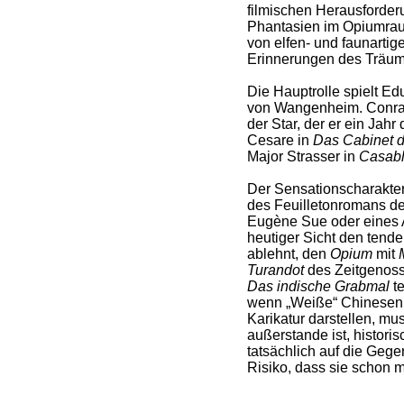
filmischen Herausforder
Phantasien im Opiumrau
von elfen- und faunartig
Erinnerungen des Träu
Die Hauptrolle spielt Ed
von Wangenheim. Conrad
der Star, der er ein Jah
Cesare in
Das Cabinet de
Major Strasser in
Casab
Der Sensationscharakte
des Feuilletonromans de
Eugène Sue oder eines 
heutiger Sicht den tende
ablehnt, den
Opium
mit
Turandot
des Zeitgenoss
Das indische Grabmal
te
wenn „Weiße“ Chinesen 
Karikatur darstellen, mus
außerstande ist, histori
tatsächlich auf die Geg
Risiko, dass sie schon m