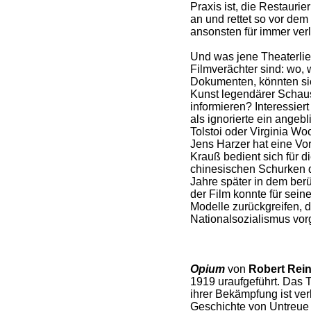
Praxis ist, die Restauri
an und rettet so vor dem V
ansonsten für immer ver
Und was jene Theaterlie
Filmverächter sind: wo, 
Dokumenten, könnten sie
Kunst legendärer Schau
informieren? Interessiert
als ignorierte ein angebl
Tolstoi oder Virginia Wo
Jens Harzer hat eine Vo
Krauß bedient sich für d
chinesischen Schurken d
Jahre später in dem ber
der Film konnte für sein
Modelle zurückgreifen, 
Nationalsozialismus vor
Opium
von
Robert Rein
1919 uraufgeführt. Das
ihrer Bekämpfung ist verk
Geschichte von Untreue 