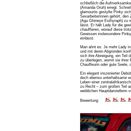
schließlich die Aufmerksamkei
(Amanda Oruh) erregt. Schnell 
glamourös gestylte Pinky sich
Sexarbeiterinnen gehört, den 
(Agu Ghineye Esthyraph) zu w
lässt. Er hält Lady für die ge
chauffieren, worauf diese tro
Gewissen insbesondere Pinky 
einlässt.
Man ahnt es: Je mehr Lady in
und mit deren Abgründen konfr
sich ihre Abneigung, ein Teil
zu überlegen, womit sie ihrer F
Chauffeurin oder gute Seele, d
Ein elegant inszenierter Debü
doch ebenso unterhaltsame wi
Leben einer zentralafrikanisch
zu Recht – zum großen Teil auf
weiblichen Hauptdarstellerin v
Bewertung: