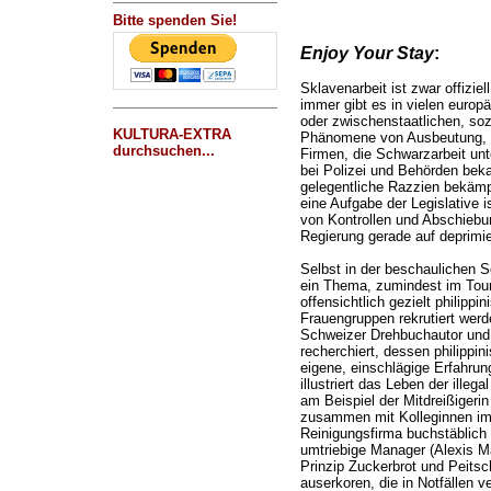
Bitte spenden Sie!
Enjoy Your Stay
:
Sklavenarbeit ist zwar offizie
immer gibt es in vielen europ
oder zwischenstaatlichen, so
KULTURA-EXTRA
Phänomene von Ausbeutung, 
durchsuchen...
Firmen, die Schwarzarbeit un
bei Polizei und Behörden beka
gelegentliche Razzien bekämp
eine Aufgabe der Legislative i
von Kontrollen und Abschiebun
Regierung gerade auf deprimi
Selbst in der beschaulichen S
ein Thema, zumindest im Tou
offensichtlich gezielt philipp
Frauengruppen rekrutiert werde
Schweizer Drehbuchautor und
recherchiert, dessen philippin
eigene, einschlägige Erfahrun
illustriert das Leben der illeg
am Beispiel der Mitdreißigeri
zusammen mit Kolleginnen im L
Reinigungsfirma buchstäblich d
umtriebige Manager (Alexis M
Prinzip Zuckerbrot und Peitsc
auserkoren, die in Notfällen ve