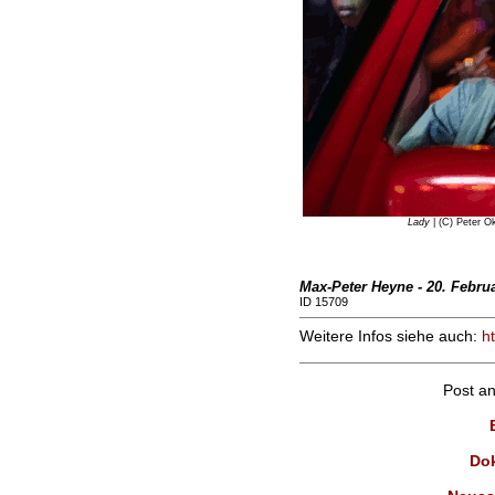
Lady
| (C) Peter Ok
Max-Peter Heyne - 20. Febru
ID 15709
Weitere Infos siehe auch:
ht
Post a
Dok