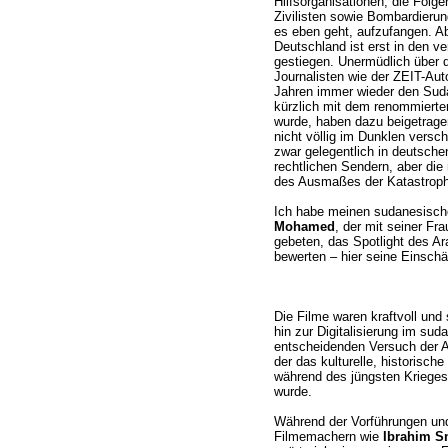
Hilfsorganisationen, die Folg
Zivilisten sowie Bombardierun
es eben geht, aufzufangen. A
Deutschland ist erst in den v
gestiegen. Unermüdlich über 
Journalisten wie der ZEIT-Auto
Jahren immer wieder den Sudan
kürzlich mit dem renommierte
wurde, haben dazu beigetrage
nicht völlig im Dunklen versc
zwar gelegentlich in deutschen
rechtlichen Sendern, aber di
des Ausmaßes der Katastroph
Ich habe meinen sudanesisch
Mohamed
, der mit seiner F
gebeten, das Spotlight des Ar
bewerten – hier seine Einschä
Die Filme waren kraftvoll und
hin zur Digitalisierung im su
entscheidenden Versuch der Arc
der das kulturelle, historisc
während des jüngsten Krieges 
wurde.
Während der Vorführungen un
Filmemachern wie
Ibrahim S