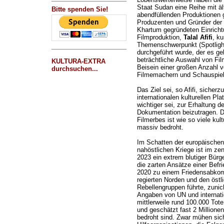
Staat Sudan eine Reihe mit äl
Bitte spenden Sie!
abendfüllenden Produktionen
Produzenten und Gründer der „
Khartum gegründeten Einrichtu
Filmproduktion,
Talal Afifi
, ku
Themenschwerpunkt (Spotlight)
durchgeführt wurde, der es ge
beträchtliche Auswahl von Fi
KULTURA-EXTRA
Beisein einer großen Anzahl 
durchsuchen...
Filmemachern und Schauspiel
Das Ziel sei, so Afifi, sicher
internationalen kulturellen Pla
wichtiger sei, zur Erhaltung 
Dokumentation beizutragen. 
Filmerbes ist wie so viele kul
massiv bedroht.
Im Schatten der europäischen
nahöstlichen Kriege ist im zen
2023 ein extrem blutiger Bürg
die zarten Ansätze einer Befr
2020 zu einem Friedensabkom
regierten Norden und den östl
Rebellengruppen führte, zuni
Angaben von UN und internati
mittlerweile rund 100.000 Tote
und geschätzt fast 2 Millione
bedroht sind. Zwar mühen sich