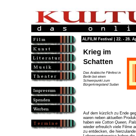
ALFILM Festival | 22. - 28. A
Krieg im
Schatten
Das Arabische Filmfest in
Berlin bot einen
Schwerpunkt zum
Bürgerkriegsland Sudan
Auf dem kürzlich zu Ende geg
waren neben aktuellen Produkt
haben wie
Cotton Queen, Palä
wieder erfreulich viele Filme
zu entdecken, die hierzulande
Lobenswerterweise haben die