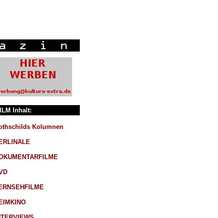
ILM Inhalt:
othschilds Kolumnen
ERLINALE
OKUMENTARFILME
VD
ERNSEHFILME
EIMKINO
NTERVIEWS