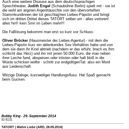
Auch eine weitere Diseuse aus dem deutschsprachigen
Sprechtheater,
Judith Engel
(Schaubühne Berlin) spielt mit - sie ist
die wohl am argsten Argenttäuschte von den übervorteilten
Stammkundinnen der tot geschlag'nen Liebes-Päpstin und bringt
sich im dritten Drittel dieses TATORT selber um - alles verloren!
alles hin!! kein Sinn im Leben mehr!!!
Die Falllösung bekommt man erst so kurz vor Schluss:
Oliver Bröcker
(Hausmeister der Liebes-Agentur) - mit dem die
Liebes-Päpstin kurz ein ablenkendes Sex-Verhältnis hatte und von
dem sie dann ihr Kind abtrieb (nachdem er das erfuhr, brach es ihm
schlicht das Herz) und ihn mit jenen 50.000 Euro, die man neben
ihrer Leiche fand, abspeisen oder trösten oder halt bloß in die
Wüste schicken wollte - schritt zur endgültigenTat: also ein Mord
aus Leidenschaft.
Witzige Dialoge, kurzweiliger Handlungsfluss. Hat Spaß gemacht
beim Gucken.
Bobby King - 29. September 2014
ID 8131
TATORT |
Wahre Liebe
(ARD, 28.09.2014)