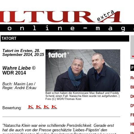
TATORT
Tatort im Ersten, 28.
September 2014, 20:15
F
Wahre Liebe
©
WDR 2014
R
Buch: Maxim Leo /
B
Regie: André Erkau
Bald schon haben die Kommissare Max Ballauf und Freddy
D
Schenk einen Fall: Natascha Klein wurde tot aufgefunden. |
Foto (C) WDR/Thomas Kost
D
Bewertung:
F
H
"Natascha Klein war eine schillernde Persönlichkeit. Gerade erst
hat die auch von der Presse geschätzte 'Liebes-Päpstin' den
I