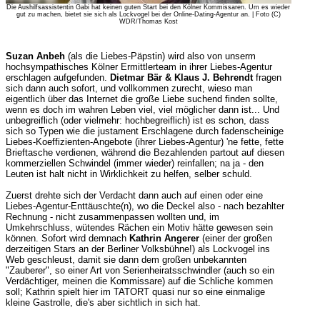
Die Aushilfsassistentin Gabi hat keinen guten Start bei den Kölner Kommissaren. Um es wieder
gut zu machen, bietet sie sich als Lockvogel bei der Online-Dating-Agentur an. | Foto (C)
WDR/Thomas Kost
Suzan Anbeh
(als die Liebes-Päpstin) wird also von unserm
hochsympathisches Kölner Ermittlerteam in ihrer Liebes-Agentur
erschlagen aufgefunden.
Dietmar Bär & Klaus J. Behrendt
fragen
sich dann auch sofort, und vollkommen zurecht, wieso man
eigentlich über das Internet die große Liebe suchend finden sollte,
wenn es doch im wahren Leben viel, viel möglicher dann ist... Und
unbegreiflich (oder vielmehr: hochbegreiflich) ist es schon, dass
sich so Typen wie die justament Erschlagene durch fadenscheinige
Liebes-Koeffizienten-Angebote (ihrer Liebes-Agentur) 'ne fette, fette
Brieftasche verdienen, während die Bezahlenden partout auf diesen
kommerziellen Schwindel (immer wieder) reinfallen; na ja - den
Leuten ist halt nicht in Wirklichkeit zu helfen, selber schuld.
Zuerst drehte sich der Verdacht dann auch auf einen oder eine
Liebes-Agentur-Enttäuschte(n), wo die Deckel also - nach bezahlter
Rechnung - nicht zusammenpassen wollten und, im
Umkehrschluss, wütendes Rächen ein Motiv hätte gewesen sein
können. Sofort wird demnach
Kathrin Angerer
(einer der großen
derzeitigen Stars an der Berliner Volksbühne!) als Lockvogel ins
Web geschleust, damit sie dann dem großen unbekannten
"Zauberer", so einer Art von Serienheiratsschwindler (auch so ein
Verdächtiger, meinen die Kommissare) auf die Schliche kommen
soll; Kathrin spielt hier im TATORT quasi nur so eine einmalige
kleine Gastrolle, die's aber sichtlich in sich hat.