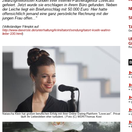
zwanzigmillionsten Kunden ihrer Internet-Partneragentur Lovecast
gefeiert. Jetzt wurde sie erschlagen in ihrem Büro gefunden. Neben
N
der Leiche liegt ein Briefumschlag mit 50.000 Euro: Hier hatte
offensichtlich jemand eine ganz persönliche Rechnung mit der
S
jungen Frau offen..."
T
(Vollständiger Filmplot auf
http://www.daserste.de/unterhaltung/krimi/tatort/sendung/tatort-koeln-wahre-
Ge
liebe-100.html
)
U
G
Re
B
= 
= 
= 
Natascha Klein hat großen beruflichen Erfolg mit ihrer Online Dating-Plattform "Lovecast". Privat
= 
läuft ihr Liebesleben eher turbulent. | Foto (C) WDR/Thomas Kost
= 