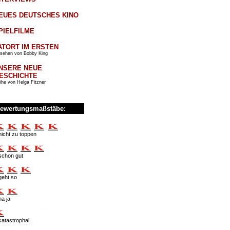
EUES DEUTSCHES KINO
PIELFILME
ATORT IM ERSTEN
sehen von Bobby King
NSERE NEUE
ESCHICHTE
ihe von Helga Fitzner
ewertungsmaßstäbe:
nicht zu toppen
schon gut
geht so
na ja
katastrophal