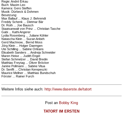
Regie: André Erkau
Buch: Maxim Leo
Kamera: Gero Steffen
Musik: Dürbeck & Dohmen
Besetzung:
Max Ballauf ... Klaus J. Behrendt
Freddy Schenk ... Dietmar Bär
Dr. Roth ... Joe Bausch
Staatsanwalt von Prinz ... Christian Tasche
Gabi ... Kathi Angerer
Lydia Rosenberg ... Juliane Köhler
Natascha Klein ... Suzan Anbeh
Gerd Machnow... Bernd Moss
Jörg Klein ... Holger Daemgen
Ute Schilling ... Sabine Orléans
Elisabeth Sanders ... Andreja Schneider
Maren Heise ... Judith Engel
Stefan Schmelzer ... David Bredin
Matthias Freytag ... Oliver Bröcker
Janine Pollmann ... Sabine Vitua
Dr. Senfft ... Christian Kerepeszki
Maurice Mellner ... Matthias Bundschuh
Förster ... Rainer Furch
Weitere Infos siehe auch:
http://www.daserste.de/tatort
Post an
Bobby King
TATORT IM ERSTEN