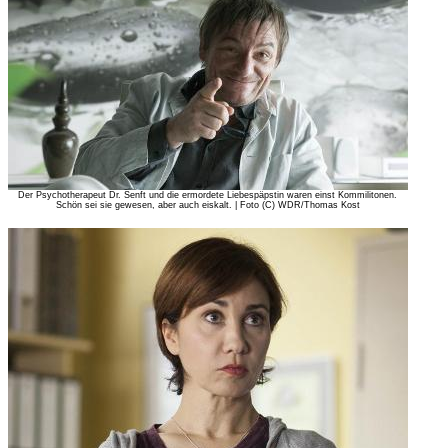
Der Psychotherapeut Dr. Senft und die ermordete Liebespäpstin waren einst Kommilitonen.
Schön sei sie gewesen, aber auch eiskalt. | Foto (C) WDR/Thomas Kost