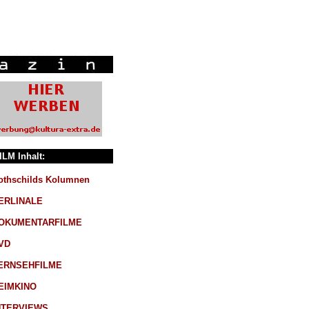
ILM Inhalt:
othschilds Kolumnen
ERLINALE
OKUMENTARFILME
VD
ERNSEHFILME
EIMKINO
NTERVIEWS