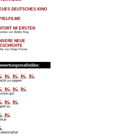
EUES DEUTSCHES KINO
PIELFILME
ATORT IM ERSTEN
sehen von Bobby King
NSERE NEUE
ESCHICHTE
ihe von Helga Fitzner
ewertungsmaßstäbe:
nicht zu toppen
schon gut
geht so
na ja
katastrophal