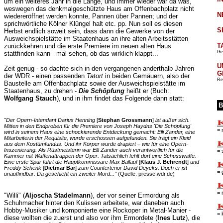
um ein weiteres Jahr in die Länge, und immer wieder war da was,
weswegen das denkmalgeschützte Haus am Offenbachplatz nicht
N
wiedereröffnet werden konnte, Pannen über Pannen; und der
sprichwörtliche Kölner Klüngel halt etc. pp. Nun soll es diesen
S
Herbst endlich soweit sein, dass dann die Gewerke von der
Ausweichspielstätte im Staatenhaus an ihre alten Arbeitsstätten
T
zurückkehren und die erste Premiere im neuen alten Haus
Ge
stattfinden kann - mal sehen, ob das wirklich klappt...
U
Zeit genug - so dachte sich in den vergangenen anderthalb Jahren
G
der WDR - einen passenden
Tatort
in beiden Gemäuern, also der
Re
Baustelle am Offenbachplatz sowie der Ausweichspielstätte im
Staatenhaus, zu drehen -
Die Schöpfung
heißt er (Buch:
Wolfgang Stauch
), und in ihm findet das Folgende dann statt:
B
"Der Opern-Intendant Darius Henning
[
Stephan Grossmann
]
ist außer sich.
Mitten in den Endproben für die Premiere von Joseph Haydns 'Die Schöpfung'
= 
wird in seinem Haus eine schockierende Entdeckung gemacht: Elli Zander, eine
Mitarbeiterin der Requisite, wurde erschossen aufgefunden. Sie trägt ein Kleid
aus dem Kostümfundus. Und ihr Körper wurde drapiert – wie für eine Opern-
Inszenierung. Als Rüstmeisterin war Elli Zander auch verantwortlich für die
= 
Kammer mit Waffenattrappen der Oper. Tatsächlich fehlt dort eine Schusswaffe.
Eine erste Spur führt die Hauptkommissare Max Ballauf
[
Klaus J. Behrendt
]
und
Freddy Schenk
[
Dietmar Bär
]
zum Countertenor David Deycks. Doch er ist
= 
unauffindbar. Da geschieht ein zweiter Mord..."
(Quelle: presse.wdr.de)
= 
"Willi" (
Aljoscha Stadelmann
), der vor seiner Ermordung als
Schuhmacher hinter den Kulissen arbeitete, war daneben auch
Hobby-Musiker und komponierte eine Rockoper in Metal-Manier -
= 
diese wollten die zuerst und also vor ihm Ermordete (
Ines Lutz
), die