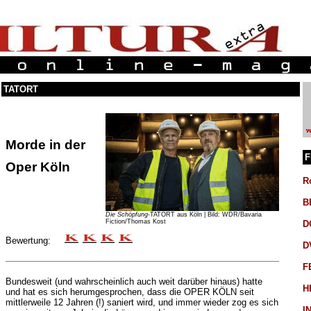
TATORT
Morde in der
F
Oper Köln
R
B
Die Schöpfung
-TATORT aus Köln | Bild: WDR/Bavaria
Fiction/Thomas Kost
D
Bewertung:
D
F
Bundesweit (und wahrscheinlich auch weit darüber hinaus) hatte
H
und hat es sich herumgesprochen, dass die OPER KÖLN seit
mittlerweile 12 Jahren (!) saniert wird, und immer wieder zog es sich
I