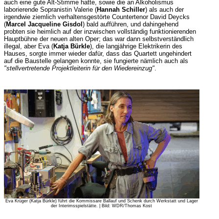
auch eine gute Alt-Stimme hatte, sowie die an Alkoholismus
laborierende Sopranistin Valerie (
Hannah Schiller
) als auch der
irgendwie ziemlich verhaltensgestörte Countertenor David Deycks
(
Marcel Jacqueline Gisdol
) bald aufführen, und dahingehend
probten sie heimlich auf der inzwischen vollständig funktionierenden
Hauptbühne der neuen alten Oper; das war dann selbstverständlich
illegal, aber Eva (
Katja Bürkle
), die langjährige Elektrikerin des
Hauses, sorgte immer wieder dafür, dass das Quartett ungehindert
auf die Baustelle gelangen konnte, sie fungierte nämlich auch als
"stellvertretende Projektleiterin für den Wiedereinzug"
.
Eva Krüger (Katja Bürkle) führt die Kommissare Ballauf und Schenk durch Werkstatt und Lager
der Interimsspielstätte. | Bild: WDR/Thomas Kost