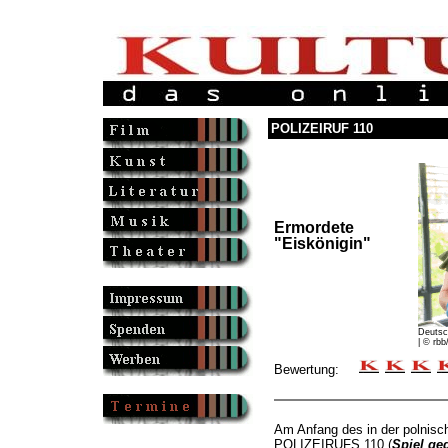
POLIZEIRUF 110
Ermordete
"Eiskönigin"
Deutsc
| © rbb
Bewertung:
Am Anfang des in der polnisc
POLIZEIRUFS 110 (
Spiel ge