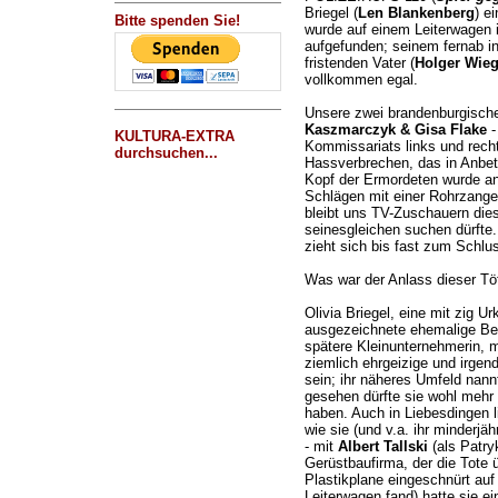
Briegel (
Len Blankenberg
) e
Bitte spenden Sie!
wurde auf einem Leiterwagen i
aufgefunden; seinem fernab i
fristenden Vater (
Holger Wie
vollkommen egal.
Unsere zwei brandenburgisch
Kaszmarczyk & Gisa Flake
-
KULTURA-EXTRA
Kommissariats links und recht
durchsuchen...
Hassverbrechen, das in Anbetr
Kopf der Ermordeten wurde a
Schlägen mit einer Rohrzange 
bleibt uns TV-Zuschauern diese
seinesgleichen suchen dürfte.
zieht sich bis fast zum Schlu
Was war der Anlass dieser Tö
Olivia Briegel, eine mit zig U
ausgezeichnete ehemalige Be
spätere Kleinunternehmerin, 
ziemlich ehrgeizige und irge
sein; ihr näheres Umfeld nan
gesehen dürfte sie wohl mehr
haben. Auch in Liebesdingen li
wie sie (und v.a. ihr minderjä
- mit
Albert Tallski
(als Patry
Gerüstbaufirma, der die Tote ü
Plastikplane eingeschnürt au
Leiterwagen fand) hatte sie ei