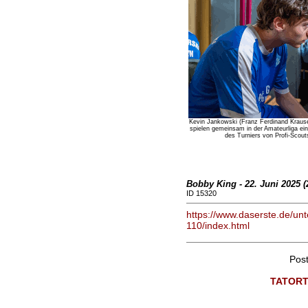
Kevin Jankowski (Franz Ferdinand Krause,
spielen gemeinsam in der Amateurliga ein
des Turniers von Profi-Scout
Bobby King - 22. Juni 2025 (
ID 15320
https://www.daserste.de/unte
110/index.html
Pos
TATORT 